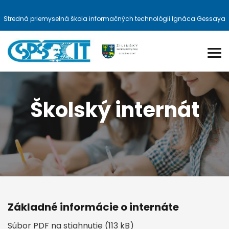
Stredná priemyselná škola informačných technológii Ignáca Gessaya
Školský internát
Základné informácie o internáte
Súbor PDF na stiahnutie (113 kB)