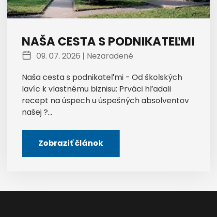
NAŠA CESTA S PODNIKATEĽMI
09. 07. 2026 |
Nezaradené
Naša cesta s podnikateľmi - Od školských
lavíc k vlastnému biznisu: Prváci hľadali
recept na úspech u úspešných absolventov
našej ?...
Zobraziť článok