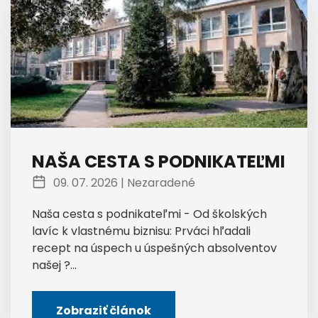
NAŠA CESTA S PODNIKATEĽMI
09. 07. 2026 |
Nezaradené
Naša cesta s podnikateľmi - Od školských
lavíc k vlastnému biznisu: Prváci hľadali
recept na úspech u úspešných absolventov
našej ?...
Zobraziť článok