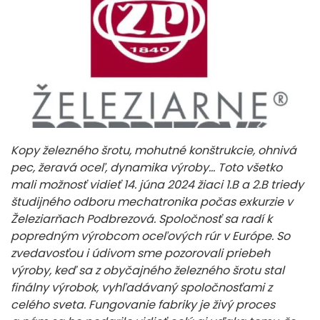
Kopy železného šrotu, mohutné konštrukcie, ohnivá
pec, žeravá oceľ, dynamika výroby… Toto všetko
mali možnosť vidieť 14. júna 2024 žiaci 1.B a 2.B triedy
študijného odboru mechatronika počas exkurzie v
Železiarňach Podbrezová. Spoločnosť sa radí k
popredným výrobcom oceľových rúr v Európe. So
zvedavosťou i údivom sme pozorovali priebeh
výroby, keď sa z obyčajného železného šrotu stal
finálny výrobok, vyhľadávaný spoločnosťami z
celého sveta. Fungovanie fabriky je živý proces