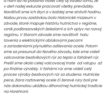
a nám sa ho podarilo vidieť celý aj vďaka tomu, že
v deň našej exkurzie pracovali všetky prevádzky.
Navštívili sme ich štyri a v každej sme strávili hodinu.
Našou prvou zastávkou bolo Historické múzeum v
závode, ktoré mapuje históriu hutníctva v regióne,
vznik podbrezovských železiarní a ich vplyv na rozvoj
regiónu. V Starom závode sme navštívili halu
tavenia s elektrickými oblúkovými pecami
a zariadeniami plynulého odlievania ocele. Potom
sme sa presunuli do Nového závodu, kde sme videli
valcovanie bezšvíkových rúr za tepla a ťaháreň rúr.
Prešli sme okolo celej valcovacej trate od vstupu až
po finálne výrobky. V ťahárni rúr sme videli celý
proces výroby bezšvových rúr za studena. Hutnícke
pece, žiara roztavenej ocele či žeravé rúry boli pre
nás dokonalou ukážkou dlhoročnej hutníckej tradície
na Horehroní.