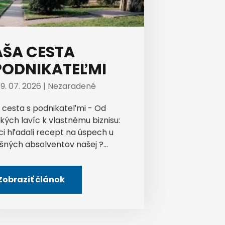
ŠA CESTA
PODNIKATEĽMI
9. 07. 2026 |
Nezaradené
 cesta s podnikateľmi - Od
kých lavíc k vlastnému biznisu:
ci hľadali recept na úspech u
šných absolventov našej ?...
Zobraziť článok