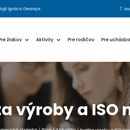
ógii Ignáca Gessaya
7. a
Pre žiakov
Aktivity
Pre rodičov
Pre uchádz
ta výroby a ISO
movská stránka
Blog
Aktuality