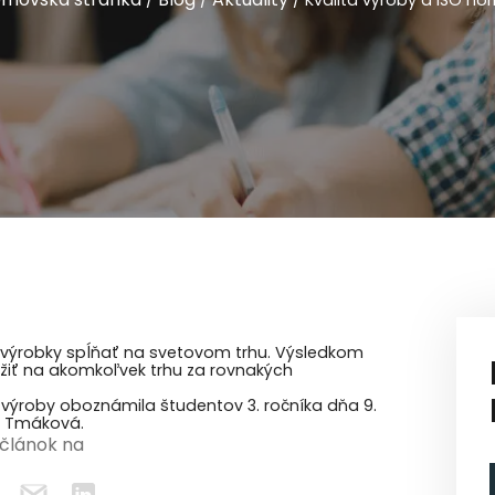
/
/
/
Kvalita výroby a ISO no
 výrobky spĺňať na svetovom trhu. Výsledkom
ťažiť na akomkoľvek trhu za rovnakých
 výroby oboznámila študentov 3. ročníka dňa 9.
da Tmáková.
 článok na