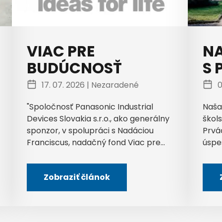
VIAC PRE
NA
BUDÚCNOSŤ
S 
17. 07. 2026 |
Nezaradené
0
"Spoločnosť Panasonic Industrial
Naša
Devices Slovakia s.r.o., ako generálny
škols
sponzor, v spolupráci s Nadáciou
Prvá
Franciscus, nadačný fond Viac pre...
úspe
Zobraziť článok