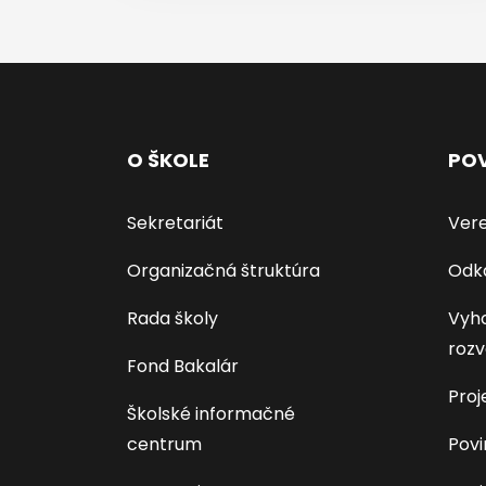
O ŠKOLE
POV
Sekretariát
Vere
Organizačná štruktúra
Odk
Rada školy
Vyho
rozv
Fond Bakalár
Proj
Školské informačné
centrum
Povi