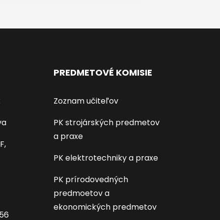
PREDMETOVÉ KOMISIE
k
Zoznam učiteľov
va
PK strojárských predmetov
a praxe
F,
PK elektrotechniky a praxe
PK prírodovedných
predmoetov a
ekonomických predmetov
656