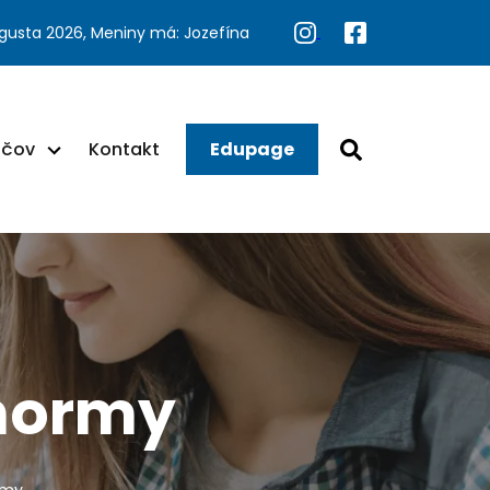
ugusta 2026, Meniny má: Jozefína
ačov
Kontakt
Edupage
 normy