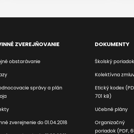
INNÉ ZVEREJŇOVANIE
DOKUMENTY
jné obstarávanie
Školský poriado
azy
Kolektívna zmlu
dnocovacie správy a plán
Etický kodex (PD
oja
701 kB)
ekty
Učebné plány
nné zverejnenie do 01.04.2018
Organizačný
poriadok (PDF, 