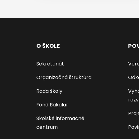
O ŠKOLE
POV
Sekretariát
Vere
Organizačná štruktúra
Odk
Rada školy
Vyho
rozv
Fond Bakalár
Proj
Školské informačné
centrum
Povi