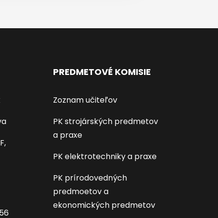
PREDMETOVÉ KOMISIE
k
Zoznam učiteľov
va
PK strojárských predmetov
a praxe
F,
PK elektrotechniky a praxe
PK prírodovedných
predmoetov a
ekonomických predmetov
656