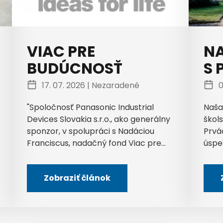
VIAC PRE
NA
BUDÚCNOSŤ
S 
17. 07. 2026 |
Nezaradené
0
"Spoločnosť Panasonic Industrial
Naša
Devices Slovakia s.r.o., ako generálny
škols
sponzor, v spolupráci s Nadáciou
Prvá
Franciscus, nadačný fond Viac pre...
úspe
Zobraziť článok