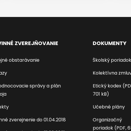
INNÉ ZVEREJŇOVANIE
DOKUMENTY
jné obstarávanie
Školský poriado
azy
Kolektívna zmlu
dnocovacie správy a plán
Etický kodex (PD
oja
701 kB)
ekty
Učebné plány
nné zverejnenie do 01.04.2018
Organizačný
poriadok (PDF, 