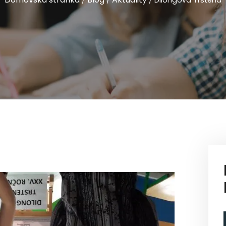
/
/
/
Dilongová Trstená