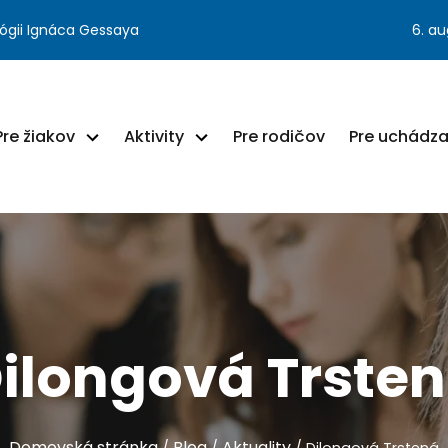
ógii Ignáca Gessaya
6. a
Pre žiakov
Aktivity
Pre rodičov
Pre uchádz
ilongová Trste
Domovská stránka
Blog
Aktuality