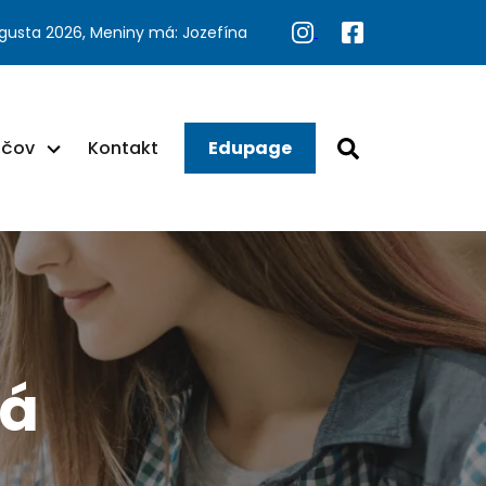
ugusta 2026, Meniny má: Jozefína
ačov
Kontakt
Edupage
ná