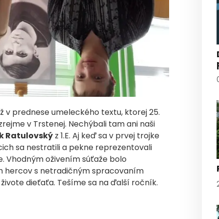
ž v prednese umeleckého textu, ktorej 25.
ozrejme v Trstenej. Nechýbali tam ani naši
k Ratulovský
z 1.E. Aj keď sa v prvej trojke
acich sa nestratili a pekne reprezentovali
zie. Vhodným oživením súťaže bolo
ch hercov s netradičným spracovaním
živote dieťaťa. Tešíme sa na ďalší ročník.