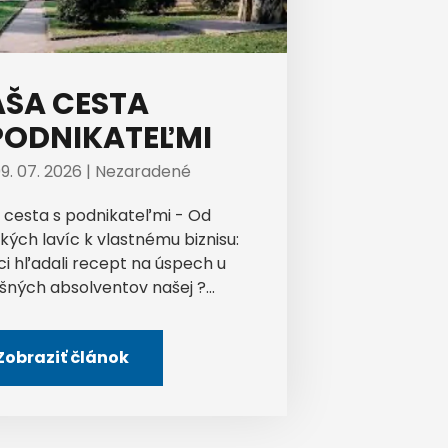
ŠA CESTA
PODNIKATEĽMI
9. 07. 2026 |
Nezaradené
 cesta s podnikateľmi - Od
kých lavíc k vlastnému biznisu:
ci hľadali recept na úspech u
šných absolventov našej ?...
Zobraziť článok