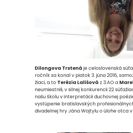
Dilongova Trstená
je celoslovenská súťa
ročník sa konal v piatok 3. júna 2016, sam
žiaci, a to
Terézia Lališová
z 3.AO a
Mare
neumiestnili, v silnej konkurencii 22 súťaži
našu školu v interpretácii duchovnej poé
vystúpenie bratislavských profesionálny
divadelnej hry Jána Wojtylu o úlohe otca v 