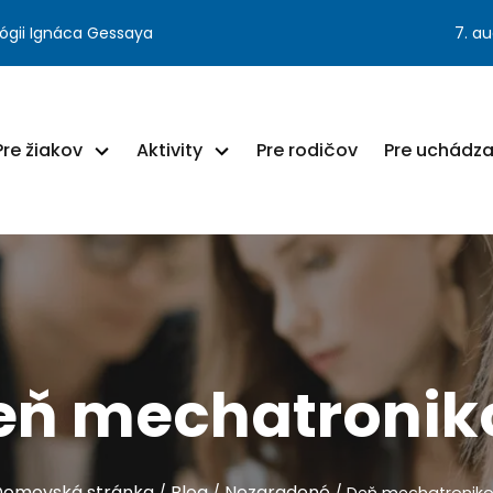
ógii Ignáca Gessaya
7. a
Pre žiakov
Aktivity
Pre rodičov
Pre uchádz
eň mechatronik
Domovská stránka
Blog
Nezaradené