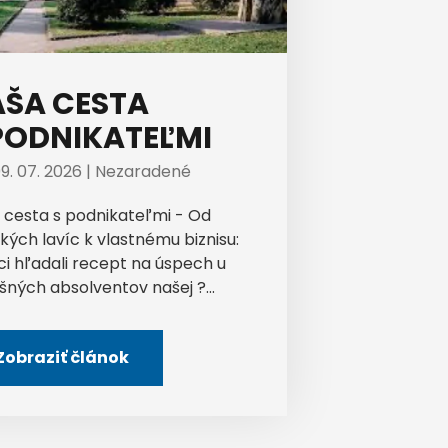
ŠA CESTA
PODNIKATEĽMI
9. 07. 2026 |
Nezaradené
 cesta s podnikateľmi - Od
kých lavíc k vlastnému biznisu:
ci hľadali recept na úspech u
šných absolventov našej ?...
Zobraziť článok