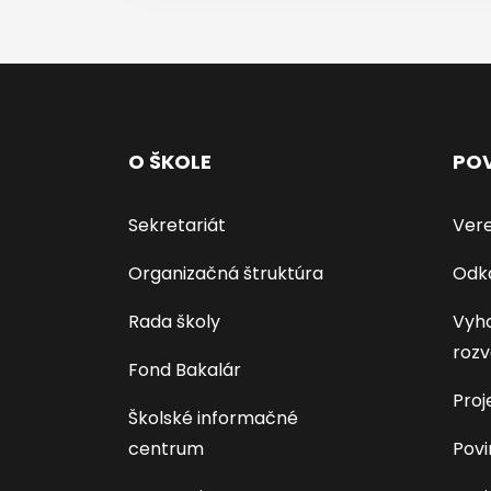
O ŠKOLE
POV
Sekretariát
Vere
Organizačná štruktúra
Odk
Rada školy
Vyho
rozv
Fond Bakalár
Proj
Školské informačné
centrum
Povi