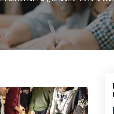
/
/
/
Deň mechatronik