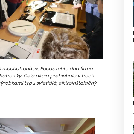
eň mechatronikov. Počas tohto dňa firma
atroniky. Celá akcia prebiehala v troch
ýrobkami typu svietidlá, elktroinštalačný