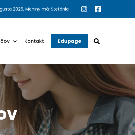
ugusta 2026, Meniny má: Štefánia
ačov
Kontakt
Edupage
ov