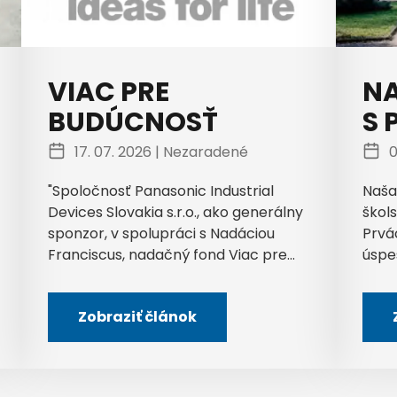
VIAC PRE
NA
BUDÚCNOSŤ
S 
17. 07. 2026 |
Nezaradené
0
"Spoločnosť Panasonic Industrial
Naša
Devices Slovakia s.r.o., ako generálny
škols
sponzor, v spolupráci s Nadáciou
Prvá
Franciscus, nadačný fond Viac pre...
úspe
Zobraziť článok