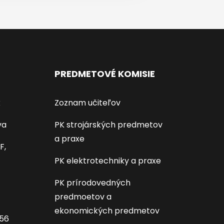
PREDMETOVÉ KOMISIE
k
Zoznam učiteľov
va
PK strojárských predmetov
a praxe
F,
PK elektrotechniky a praxe
PK prírodovedných
predmoetov a
ekonomických predmetov
656