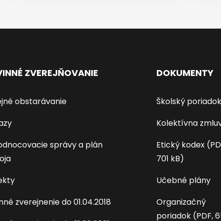
INNÉ ZVEREJŇOVANIE
DOKUMENTY
jné obstarávanie
Školský poriado
azy
Kolektívna zmlu
dnocovacie správy a plán
Etický kodex (PD
oja
701 kB)
ekty
Učebné plány
nné zverejnenie do 01.04.2018
Organizačný
poriadok (PDF, 