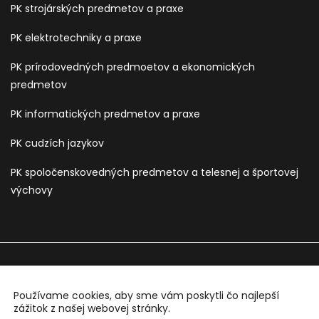
PK strojárských predmetov a praxe
PK elektrotechniky a praxe
PK prírodovedných predmoetov a ekonomických
predmetov
PK informatických predmetov a praxe
PK cudzích jazykov
PK spoločenskovedných predmetov a telesnej a športovej
výchovy
Používame cookies, aby sme vám poskytli čo najlepší
Sledujte nás na:
zážitok z našej webovej stránky.