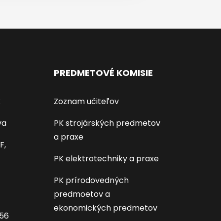
PREDMETOVÉ KOMISIE
k
Zoznam učiteľov
va
PK strojárských predmetov
a praxe
F,
PK elektrotechniky a praxe
PK prírodovedných
predmoetov a
ekonomických predmetov
656