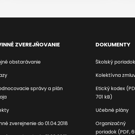
INNÉ ZVEREJŇOVANIE
DOKUMENTY
jné obstarávanie
Školský poriado
azy
Kolektívna zmlu
dnocovacie správy a plán
Etický kodex (PD
oja
701 kB)
ekty
Učebné plány
nné zverejnenie do 01.04.2018
Organizačný
poriadok (PDF, 