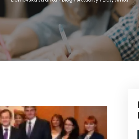
/
/
/
Zlatý Amos