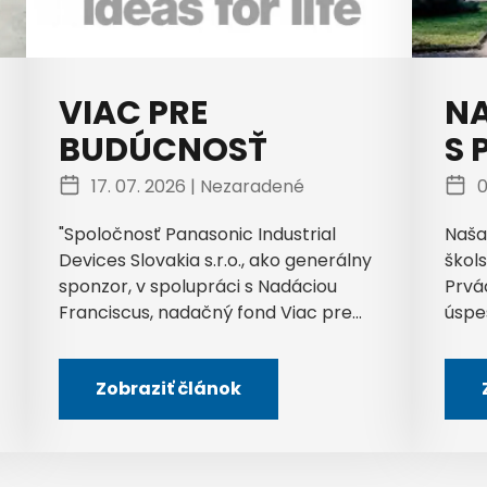
VIAC PRE
NA
BUDÚCNOSŤ
S 
17. 07. 2026 |
Nezaradené
0
"Spoločnosť Panasonic Industrial
Naša
Devices Slovakia s.r.o., ako generálny
škols
sponzor, v spolupráci s Nadáciou
Prvá
Franciscus, nadačný fond Viac pre...
úspe
Zobraziť článok