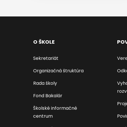
O ŠKOLE
POV
Sekretariát
Vere
Organizačná štruktúra
Odk
Rada školy
Vyho
rozv
Fond Bakalár
Proj
Školské informačné
centrum
Povi