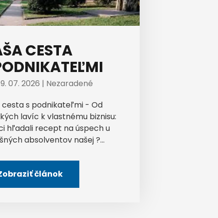
ŠA CESTA
PODNIKATEĽMI
9. 07. 2026 |
Nezaradené
 cesta s podnikateľmi - Od
kých lavíc k vlastnému biznisu:
ci hľadali recept na úspech u
šných absolventov našej ?...
Zobraziť článok