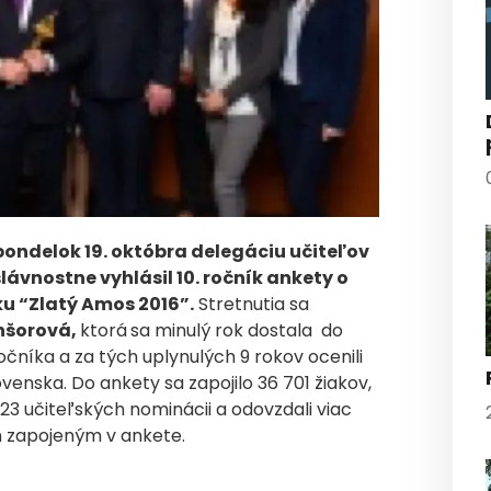
v pondelok 19. októbra delegáciu učiteľov
ávnostne vyhlásil 10. ročník ankety o
u “Zlatý Amos 2016”.
Stretnutia sa
nšorová,
ktorá
sa minulý rok dostala do
očníka a za tých uplynulých 9 rokov ocenili
venska. Do ankety sa zapojilo 36 701 žiakov,
23 učiteľských nominácii a odovzdali viac
m zapojeným v ankete.