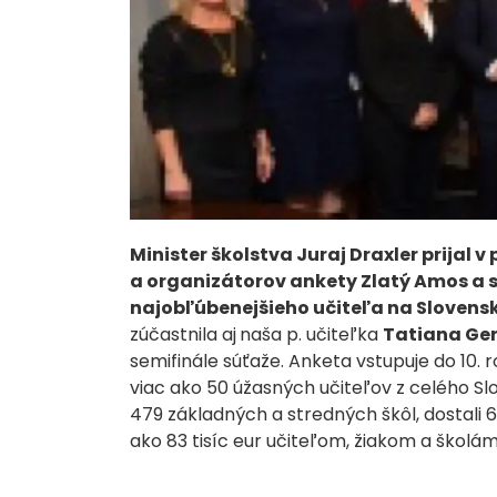
Minister školstva Juraj Draxler prijal 
a organizátorov ankety Zlatý Amos a sl
najobľúbenejšieho učiteľa na Slovensk
zúčastnila aj
naša p. učiteľka
Tatiana Ge
semifinále súťaže. Anketa vstupuje do 10. r
viac ako 50 úžasných učiteľov z celého Slo
479 základných a stredných škôl, dostali 6
ako 83 tisíc eur učiteľom, žiakom a školá