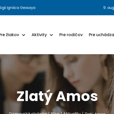
ógii Ignáca Gessaya
9. au
Pre žiakov
Aktivity
Pre rodičov
Pre uchádz
Zlatý Amos
Domovská stránka
Blog
Aktuality