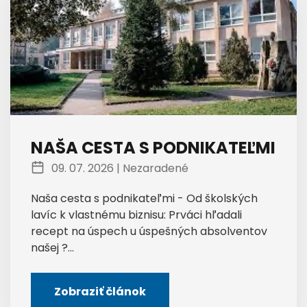
NAŠA CESTA S PODNIKATEĽMI
09. 07. 2026 |
Nezaradené
Naša cesta s podnikateľmi - Od školských
lavíc k vlastnému biznisu: Prváci hľadali
recept na úspech u úspešných absolventov
našej ?...
Zobraziť článok