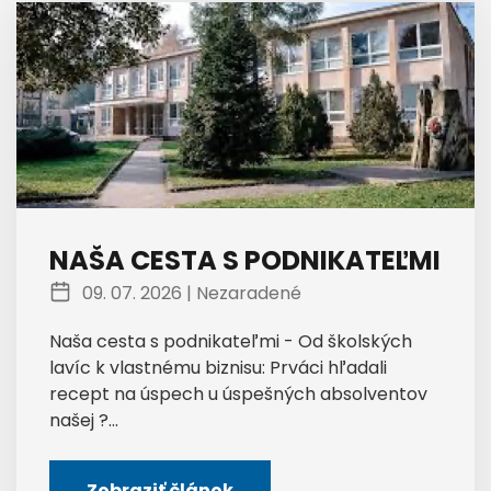
NAŠA CESTA S PODNIKATEĽMI
09. 07. 2026 |
Nezaradené
Naša cesta s podnikateľmi - Od školských
lavíc k vlastnému biznisu: Prváci hľadali
recept na úspech u úspešných absolventov
našej ?...
Zobraziť článok