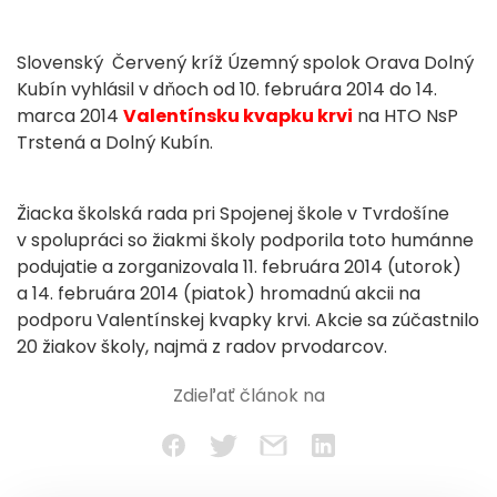
Slovenský Červený kríž Územný spolok Orava Dolný
Kubín vyhlásil v dňoch od 10. februára 2014 do 14.
marca 2014
Valentínsku kvapku krvi
na HTO NsP
Trstená a Dolný Kubín.
Žiacka školská rada pri Spojenej škole v Tvrdošíne
v spolupráci so žiakmi školy podporila toto humánne
podujatie a zorganizovala 11. februára 2014 (utorok)
a 14. februára 2014 (piatok) hromadnú akcii na
podporu Valentínskej kvapky krvi. Akcie sa zúčastnilo
20 žiakov školy, najmä z radov prvodarcov.
Zdieľať článok na