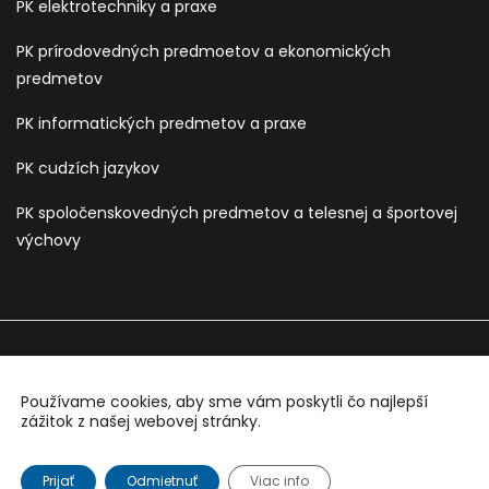
PK elektrotechniky a praxe
PK prírodovedných predmoetov a ekonomických
predmetov
PK informatických predmetov a praxe
PK cudzích jazykov
PK spoločenskovedných predmetov a telesnej a športovej
výchovy
Používame cookies, aby sme vám poskytli čo najlepší
Sledujte nás na:
zážitok z našej webovej stránky.
Copyright © 2026 Všetky práva vyhradené. Developed by
Webology.sk
Prijať
Odmietnuť
Viac info