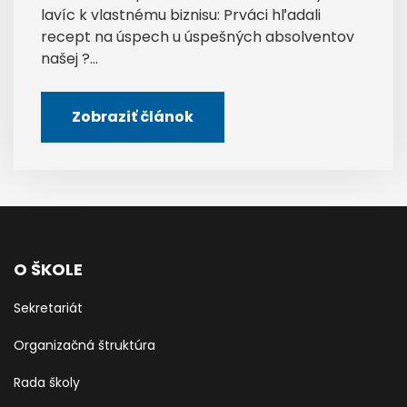
lavíc k vlastnému biznisu: Prváci hľadali
recept na úspech u úspešných absolventov
našej ?...
Zobraziť článok
O ŠKOLE
Sekretariát
Organizačná štruktúra
Rada školy