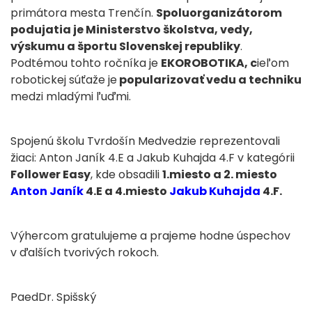
primátora mesta Trenčín.
Spoluorganizátorom
podujatia je Ministerstvo školstva, vedy,
výskumu a športu Slovenskej republiky
.
Podtémou tohto ročníka je
EKOROBOTIKA, c
ieľom
robotickej súťaže je
popularizovať vedu a techniku
medzi mladými ľuďmi.
Spojenú školu Tvrdošín Medvedzie reprezentovali
žiaci: Anton Janík 4.E a Jakub Kuhajda 4.F v kategórii
Follower Easy
, kde obsadili
1.miesto a 2. miesto
Anton Janík
4.E a 4.miesto
Jakub Kuhajda
4.F.
Výhercom gratulujeme a prajeme hodne úspechov
v ďalších tvorivých rokoch.
PaedDr. Spišský