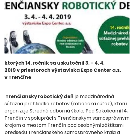
ktorých 14. ročník sa uskutočnil
3. – 4. 4.
2019
v priestoroch výstaviska Expo Center a.s.
v Trenčíne
Trenčiansky robotický deň
je medzinárodná
súťažná prehliadka robotov (robotická súťaž), ktorú
organizuje Stredná odborná škola, Pod Sokolicami 14,
Trenčín v spolupráci s Trenčianskym samosprávnym
krajom a mestom Trenčín pod osobnými záštitami
predsedu Trenčianskeho samosprávneho kraja a