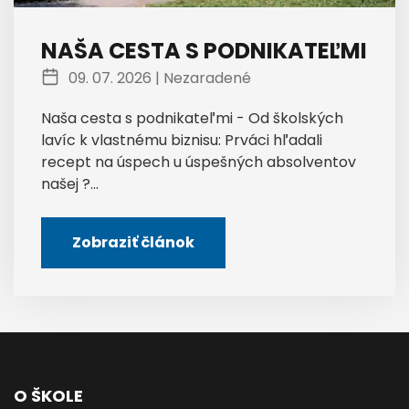
NAŠA CESTA S PODNIKATEĽMI
09. 07. 2026 |
Nezaradené
Naša cesta s podnikateľmi - Od školských
lavíc k vlastnému biznisu: Prváci hľadali
recept na úspech u úspešných absolventov
našej ?...
Zobraziť článok
O ŠKOLE