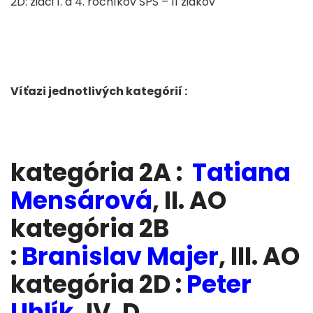
2D: žiaci 1. a 4. ročníkov SPŠ – 11 žiakov
Víťazi jednotlivých kategórií :
kategória 2A :
Tatiana
Mensárová
, II. AO
kategória 2B
:
Branislav Majer
, III. AO
kategória 2D :
Peter
Uhlík
, IV. D