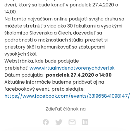
dverí, ktorý sa bude konať v pondelok 27.4.2020 o
14.00.
Na tomto najväčšom online podujatí svojho druhu sa
môžete stretnúť s viac ako 30 fakultami a vysokými
školami zo Slovenska a Čiech, dozvedieť sa
podrobnosti o možnostiach štúdia, prezrieť si
priestory škôl a komunikovať so zástupcami
vysokých škôl.
Webstránka, kde bude podujatie
prebiehať:
www.virtualnydenotvorenychdveri.sk
Dátum podujatia:
pondelok 27.4.2020 o 14:00
Aktuálne informácie budeme pridávať aj na
facebookový event, preto sledujte:
https://www.facebook.com/events/331965841098147/
Zdieľať článok na