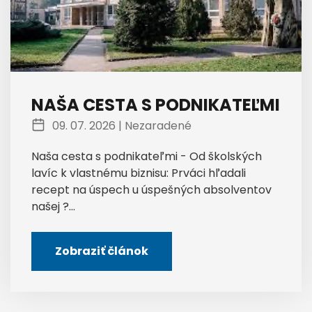
NAŠA CESTA S PODNIKATEĽMI
09. 07. 2026 |
Nezaradené
Naša cesta s podnikateľmi - Od školských
lavíc k vlastnému biznisu: Prváci hľadali
recept na úspech u úspešných absolventov
našej ?...
Zobraziť článok