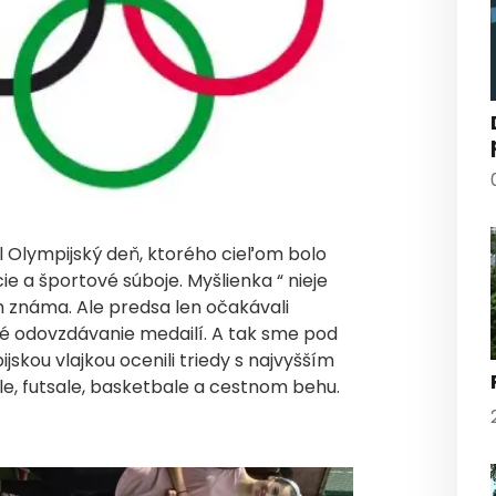
al Olympijský deň, ktorého cieľom bolo
ie a športové súboje. Myšlienka “ nieje
kom známa. Ale predsa len očakávali
né odovzdávanie medailí. A tak sme pod
kou vlajkou ocenili triedy s najvyšším
le, futsale, basketbale a cestnom behu.