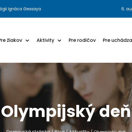
ógii Ignáca Gessaya
6. a
Pre žiakov
Aktivity
Pre rodičov
Pre uchádz
Olympijský deň
Domovská stránka
Blog
Aktuality