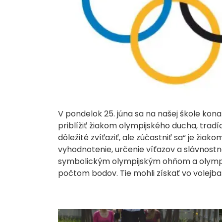
V pondelok 25. júna sa na našej škole kon
priblížiť žiakom olympijského ducha, tradíc
dôležité zvíťaziť, ale zúčastniť sa“ je žia
vyhodnotenie, určenie víťazov a slávnost
symbolickým olympijským ohňom a olympijs
počtom bodov. Tie mohli získať vo volejba