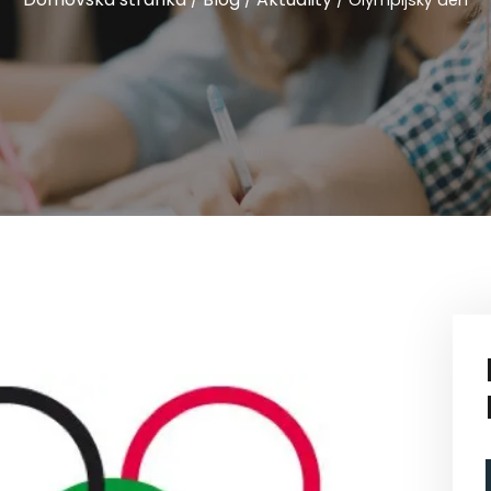
/
/
/
Olympijský deň