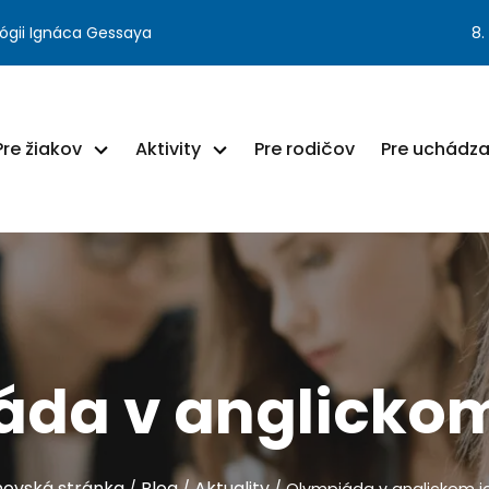
ógii Ignáca Gessaya
8.
Pre žiakov
Aktivity
Pre rodičov
Pre uchádz
áda v anglickom
ovská stránka
Blog
Aktuality