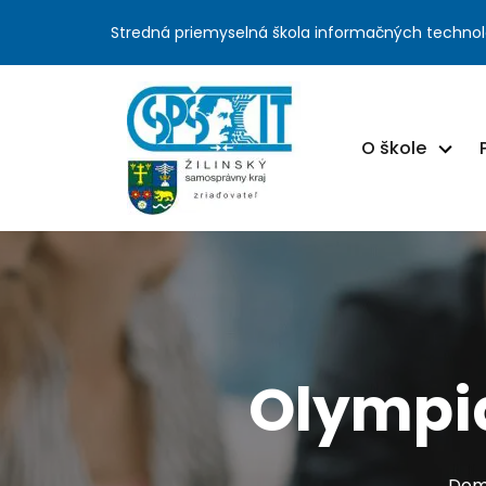
Stredná priemyselná škola informačných technol
O škole
Olympi
Dom