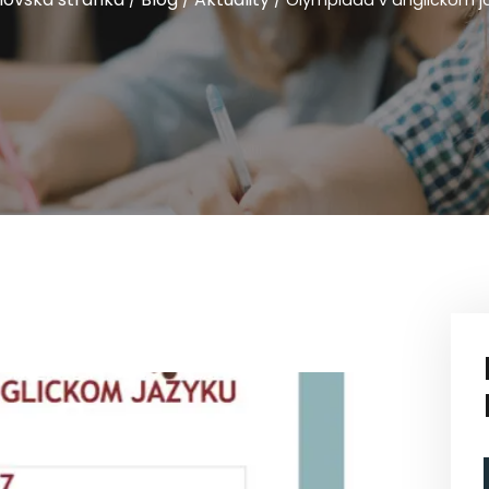
/
/
/
Olympiáda v anglickom j