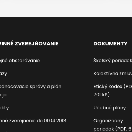
INNÉ ZVEREJŇOVANIE
DOKUMENTY
jné obstarávanie
Školský poriado
azy
Kolektívna zmlu
dnocovacie správy a plán
Etický kodex (PD
oja
701 kB)
ekty
Učebné plány
nné zverejnenie do 01.04.2018
Organizačný
poriadok (PDF, 