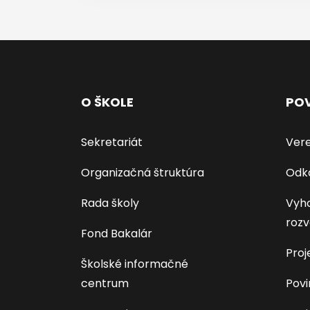
O ŠKOLE
POV
Sekretariát
Vere
Organizačná štruktúra
Odk
Rada školy
Vyho
rozv
Fond Bakalár
Proj
Školské informačné
centrum
Povi