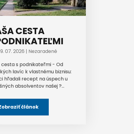
ŠA CESTA
PODNIKATEĽMI
9. 07. 2026 |
Nezaradené
 cesta s podnikateľmi - Od
kých lavíc k vlastnému biznisu:
ci hľadali recept na úspech u
šných absolventov našej ?...
Zobraziť článok