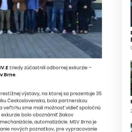
IV.E
triedy zúčastnili odbornej exkurzie –
v Brne
.
restížnej výstavy, na ktorej sa prezentuje 35
 vzniku Československa, bola partnerskou
. Na veľtrhu sme mali možnosť vidieť spoločnú
m exkurzie bolo oboznámiť žiakov
, mechanizácie, automatizácie. MSV Brno je
skanie nových poznatkov, pre vypracovanie