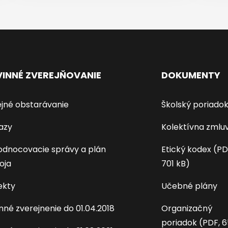
INNÉ ZVEREJŇOVANIE
DOKUMENTY
jné obstarávanie
Školský poriado
azy
Kolektívna zmlu
dnocovacie správy a plán
Etický kodex (PD
oja
701 kB)
ekty
Učebné plány
nné zverejnenie do 01.04.2018
Organizačný
poriadok (PDF, 