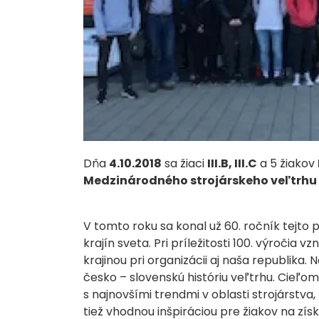
Dňa
4.10.2018
sa žiaci
III.B, III.C
a 5 žiakov
Medzinárodného strojárskeho veľtrhu 
V tomto roku sa konal už 60. ročník tejto p
krajín sveta. Pri príležitosti 100. výročia
krajinou pri organizácii aj naša republika
česko – slovenskú históriu veľtrhu. Cieľo
s najnovšími trendmi v oblasti strojárstva
tiež vhodnou inšpiráciou pre žiakov na zí