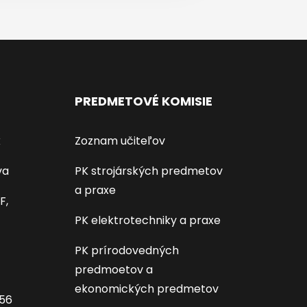
PREDMETOVÉ KOMISIE
k
Zoznam učiteľov
va
PK strojárských predmetov
a praxe
F,
PK elektrotechniky a praxe
PK prírodovedných
predmoetov a
ekonomických predmetov
656