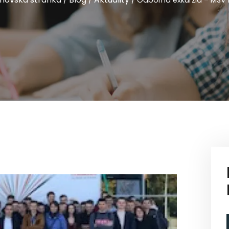
/
/
/
Odborná exkurzia – MSV 