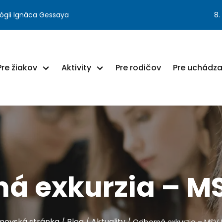
ógii Ignáca Gessaya
8.
Pre žiakov
Aktivity
Pre rodičov
Pre uchádz
á exkurzia – M
ovská stránka
Blog
Aktuality