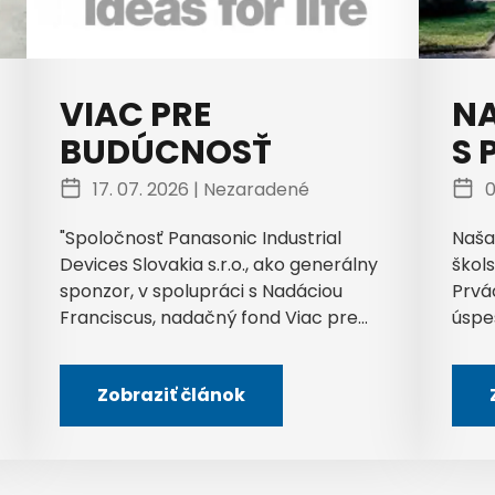
VIAC PRE
NA
BUDÚCNOSŤ
S 
17. 07. 2026 |
Nezaradené
0
"Spoločnosť Panasonic Industrial
Naša
Devices Slovakia s.r.o., ako generálny
škols
sponzor, v spolupráci s Nadáciou
Prvá
Franciscus, nadačný fond Viac pre...
úspe
Zobraziť článok