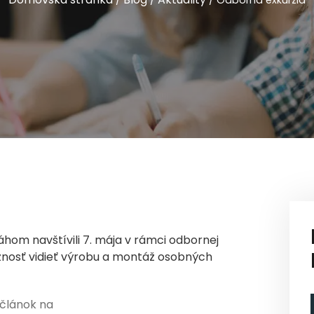
/
/
/
Odborná exkurzia
Váhom navštívili 7. mája v rámci odbornej
i možnosť vidieť výrobu a montáž osobných
 článok na