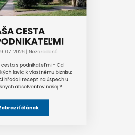
ŠA CESTA
PODNIKATEĽMI
9. 07. 2026 |
Nezaradené
 cesta s podnikateľmi - Od
kých lavíc k vlastnému biznisu:
ci hľadali recept na úspech u
šných absolventov našej ?...
Zobraziť článok