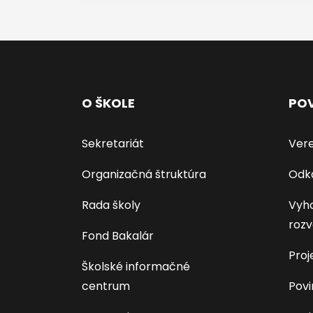
O ŠKOLE
POV
Sekretariát
Vere
Organizačná štruktúra
Odk
Rada školy
Vyho
rozv
Fond Bakalár
Proj
Školské informačné
centrum
Povi