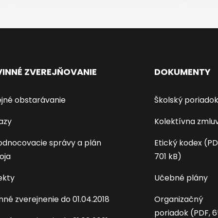
INNÉ ZVEREJŇOVANIE
DOKUMENTY
jné obstarávanie
Školský poriado
azy
Kolektívna zmlu
dnocovacie správy a plán
Etický kodex (PD
oja
701 kB)
ekty
Učebné plány
nné zverejnenie do 01.04.2018
Organizačný
poriadok (PDF, 