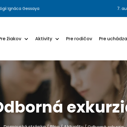
ógii Ignáca Gessaya
7. a
Pre žiakov
Aktivity
Pre rodičov
Pre uchádz
Odborná exkurzi
Domovská stránka
Blog
Aktuality