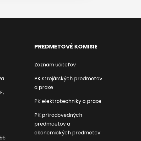
PREDMETOVÉ KOMISIE
k
Zoznam učiteľov
va
PK strojárských predmetov
a praxe
F,
PK elektrotechniky a praxe
PK prírodovedných
predmoetov a
ekonomických predmetov
656