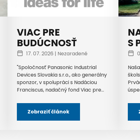
VIAC PRE
NA
BUDÚCNOSŤ
S 
17. 07. 2026 |
Nezaradené
0
"Spoločnosť Panasonic Industrial
Naša
Devices Slovakia s.r.o., ako generálny
škols
sponzor, v spolupráci s Nadáciou
Prvá
Franciscus, nadačný fond Viac pre...
úspe
Zobraziť článok