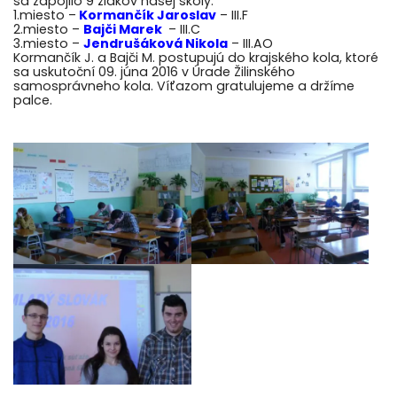
sa zapojilo 9 žiakov našej školy.
1.miesto –
Kormančík Jaroslav
– III.F
2.miesto –
Bajči Marek
– III.C
3.miesto –
Jendrušáková Nikola
– III.AO
Kormančík J. a Bajči M. postupujú do krajského kola, ktoré
sa uskutoční 09. júna 2016 v Úrade Žilinského
samosprávneho kola. Víťazom gratulujeme a držíme
palce.