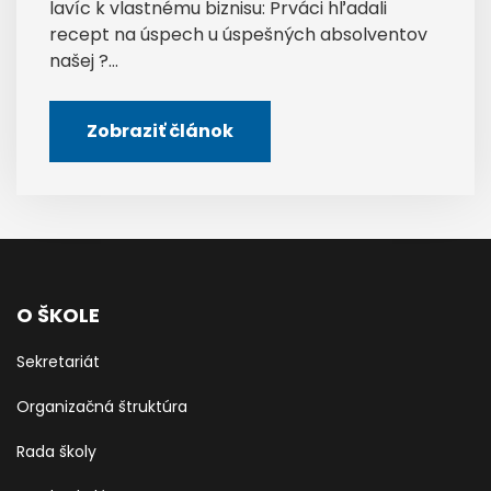
lavíc k vlastnému biznisu: Prváci hľadali
recept na úspech u úspešných absolventov
našej ?...
Zobraziť článok
O ŠKOLE
Sekretariát
Organizačná štruktúra
Rada školy