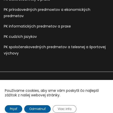
PK prírodovedných predmoetov a ekonomických
predmetov
PK informatických predmetov a praxe
PK cudzích jazykov
PK spoločenskovedných predmetov a telesnej a športovej
výchovy
Používame cookies, aby sme vám poskytli čo najlepší
Sledujte nás na:
zážitok z našej webovej stránky.
Copyright © 2026 Všetky práva vyhradené. Developed by
Webology.sk
Prijať
Odmietnuť
Viac info