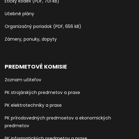
Etický kodex (PDF, 701 kB)
Učebné plány
Organizačný poriadok (PDF, 656 kB)
Zámery, ponuky, dopyty
PREDMETOVÉ KOMISIE
Zoznam učiteľov
PK strojárských predmetov a praxe
PK elektrotechniky a praxe
PK prírodovedných predmoetov a ekonomických
predmetov
PK informatických predmetov a praxe