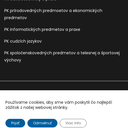
PK prírodovedných predmoetov a ekonomických
predmetov
PK informatických predmetov a praxe
PK cudzích jazykov
PK spoločenskovedných predmetov a telesnej a športovej
výchovy
Používame cookies, aby sme vám poskytli čo najlepší
Sledujte nás na:
zážitok z našej webovej stránky.
Copyright © 2026 Všetky práva vyhradené. Developed by
Webology.sk
Prijať
Odmietnuť
Viac info