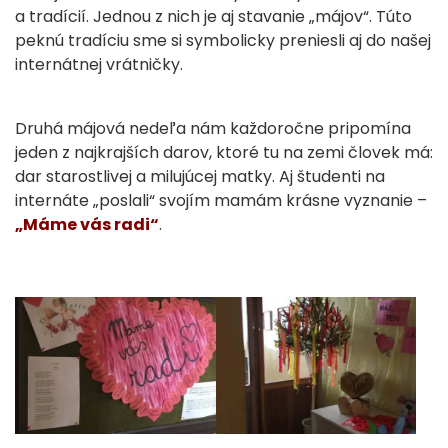
a tradícií. Jednou z nich je aj stavanie „májov“. Túto
peknú tradíciu sme si symbolicky preniesli aj do našej
internátnej vrátničky.
Druhá májová nedeľa nám každoročne pripomína
jeden z najkrajších darov, ktoré tu na zemi človek má:
dar starostlivej a milujúcej matky. Aj študenti na
internáte „poslali“ svojím mamám krásne vyznanie –
„Máme vás radi“
.