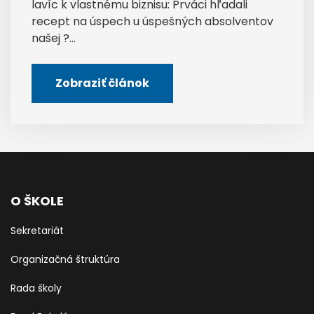
lavíc k vlastnému biznisu: Prváci hľadali
recept na úspech u úspešných absolventov
našej ?...
Zobraziť článok
O ŠKOLE
Sekretariát
Organizačná štruktúra
Rada školy