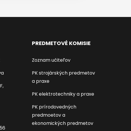
PREDMETOVÉ KOMISIE
k
Zoznam učiteľov
va
PK strojárských predmetov
a praxe
F,
PK elektrotechniky a praxe
PK prírodovedných
predmoetov a
ekonomických predmetov
656