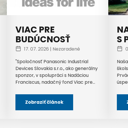
VIAC PRE
NA
BUDÚCNOSŤ
S 
17. 07. 2026 |
Nezaradené
0
"Spoločnosť Panasonic Industrial
Naša
Devices Slovakia s.r.o., ako generálny
škols
sponzor, v spolupráci s Nadáciou
Prvá
Franciscus, nadačný fond Viac pre...
úspe
Zobraziť článok