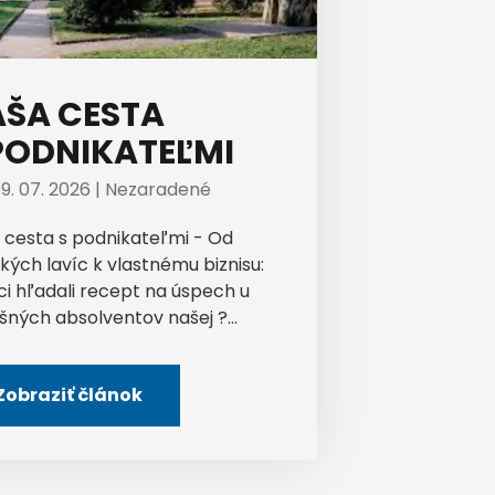
ŠA CESTA
PODNIKATEĽMI
9. 07. 2026 |
Nezaradené
 cesta s podnikateľmi - Od
kých lavíc k vlastnému biznisu:
ci hľadali recept na úspech u
šných absolventov našej ?...
Zobraziť článok