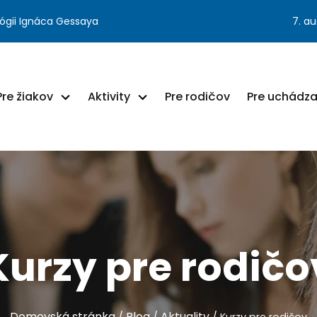
ógii Ignáca Gessaya
7. a
Pre žiakov
Aktivity
Pre rodičov
Pre uchádz
Kurzy pre rodičo
Domovská stránka
Blog
Aktuality