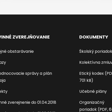
INNÉ ZVEREJŇOVANIE
DOKUMENTY
jné obstarávanie
Školský poriado
azy
Kolektívna zmlu
dnocovacie správy a plán
Etický kodex (PD
oja
701 kB)
ekty
Učebné plány
nné zverejnenie do 01.04.2018
Organizačný
poriadok (PDF, 