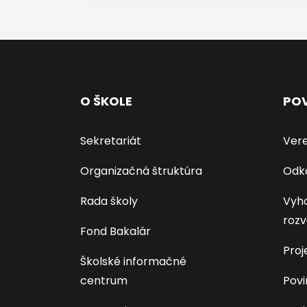
O ŠKOLE
POV
Sekretariát
Vere
Organizačná štruktúra
Odk
Rada školy
Vyho
rozv
Fond Bakalár
Proj
Školské informačné
centrum
Povi