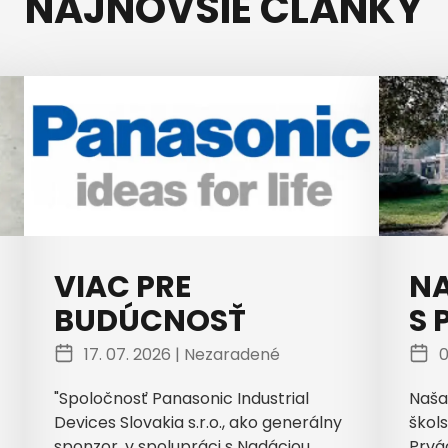
NAJNOVŠIE ČLÁNKY
VIAC PRE
NA
BUDÚCNOSŤ
S 
17. 07. 2026 |
Nezaradené
0
"Spoločnosť Panasonic Industrial
Naša
Devices Slovakia s.r.o., ako generálny
škols
sponzor, v spolupráci s Nadáciou
Prvá