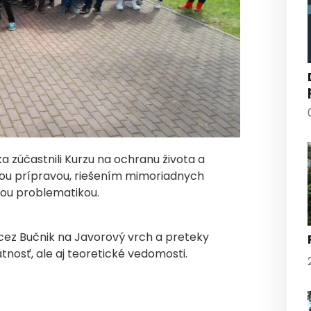
ka zúčastnili Kurzu na ochranu života a
íckou prípravou, riešením mimoriadnych
kou problematikou.
 cez Bučnik na Javorový vrch a preteky
atnosť, ale aj teoretické vedomosti.