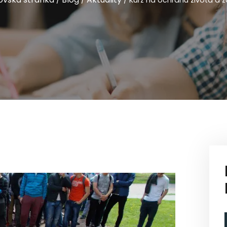
/
/
/
Kurz na ochranu života a z