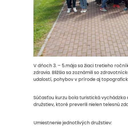
V dňoch 3. – 5.mája sa žiaci tretieho roční
zdravia. Bližšia sa zoznámili so zdravotn
udalostí, pohybov v prírode aj topografic
Súčasťou kurzu bola turistická vychádzka
družstiev, ktoré preverili nielen telesnú zd
Umiestnenie jednotlivých družstiev: