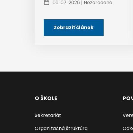
06. 07. 2026 |
Nezaradené
Zobraziť článok
O ŠKOLE
POV
Sekretariát
Vere
Organizačná štruktúra
Odk