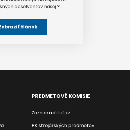
šných absolventov našej ?...
Zobraziť článok
PREDMETOVÉ KOMISIE
k
Zoznam učiteľov
va
PK strojárských predmetov