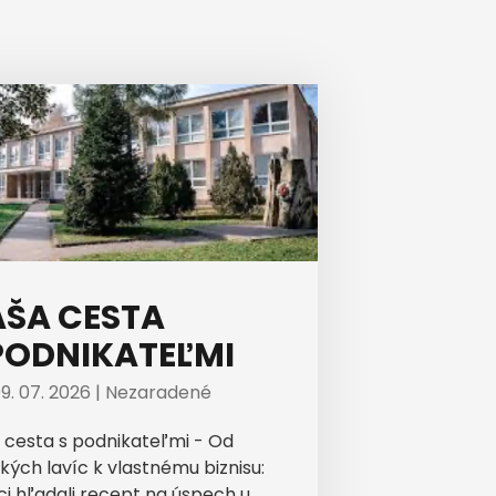
ŠA CESTA
PODNIKATEĽMI
9. 07. 2026 |
Nezaradené
 cesta s podnikateľmi - Od
kých lavíc k vlastnému biznisu:
ci hľadali recept na úspech u