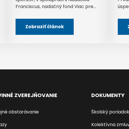
Franciscus, nadačný fond Viac pre...
úspe
Zobraziť článok
INNÉ ZVEREJŇOVANIE
DOKUMENTY
jné obstarávanie
Školský poriado
azy
Kolektívna zmlu