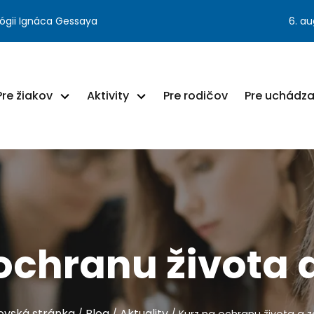
ógii Ignáca Gessaya
6. a
Pre žiakov
Aktivity
Pre rodičov
Pre uchádz
ochranu života 
vská stránka
Blog
Aktuality