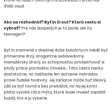
ktoré na našich životných križovatkách určia náš
ďalší osud.
Ako sa rozhodnúť? Byť in či out? Ktorú cestu si
vybrať?
Pre nás dospelých je to jasné, ale čo
teenageri?
Byť in znamená v dnešnej dobe bulvárnych médií byť
primerane drzý, arogantne sebavedomý,
manažérsky dravý, so schopnosťou privlastňovať si
plody práce poctivého človeka… Táto cesta naoko
dostatočne, no našťastie len dočasne nahrádza
pravé ľudské hodnoty. Jej začiatok môže byť lákavý,
zdá sa byť rovná a bez prekážok, no na jej konci
platia vysoké clá a mýta, ktoré bude musieť zaplatiť
každý, kto si ju vyberie.