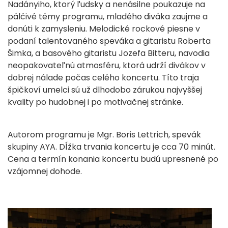
Nadányiho, ktorý ľudsky a nenásilne poukazuje na
pálčivé témy programu, mladého diváka zaujme a
donúti k zamysleniu. Melodické rockové piesne v
podaní talentovaného speváka a gitaristu Roberta
Šimka, a basového gitaristu Jozefa Bitteru, navodia
neopakovateľnú atmosféru, ktorá udrží divákov v
dobrej nálade počas celého koncertu. Títo traja
špičkoví umelci sú už dlhodobo zárukou najvyššej
kvality po hudobnej i po motivačnej stránke.
Autorom programu je Mgr. Boris Lettrich, spevák
skupiny AYA. Dĺžka trvania koncertu je cca 70 minút.
Cena a termín konania koncertu budú upresnené po
vzájomnej dohode.