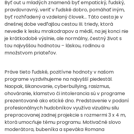
Byť out u mladých znamená byť empatický, ľudský,
pravdovravný, veriť v ľudské dobro, pomáhať iným,
byť rozhľadený a vzdelaný človek… Táto cesta je v
dnešnej dobe vedľajšou cestou III. triedy, ktorá
nevedie k lesku mrakodrapov a médií, na jej konci nie
je krátkodobé výslnie, ale normálny, čestný život s
tou najvyššou hodnotou – láskou, rodinou a
množstvom priateľov.
Práve tieto ľudské, pozitívne hodnoty v našom
programe vyzdvihujeme na najvyšší piedestál.
Naopak, šikanovanie, cyberbullying, rasizmus,
ohováranie, klamstvo či intolerancia sú v programe
prezentované ako etické dno. Predstavenie v podaní
profesionálnych hudobníkov využíva vizuálnu silu
prepracovanej zadnej projekcie s rozmermi 3 x 4 m,
ktorá umocňuje tému programu. Motivačné slovo
moderátora, bubeníka a speváka Romana