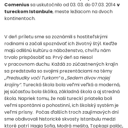
Comenius
sa uskutočnilo od 03. 03. do 07.03. 2014
v
tureckom Istanbule
, meste ležiacom na dvoch
kontinentoch.
V deň príletu sme sa zoznámili s hostiteľskými
rodinami a začali spoznávať ich životný štýl. Keďže
majú odlišnú kultúru a náboženstvo, chvíľu nám
trvalo prispôsobiť sa. Prvý deň sa niesol
v pracovnom duchu. Každá zo zúčastnených krajín
sa predstavila so svojimi prezentáciami na témy
„
Predsudky voči Turkom“
a „
Sedem divov mojej
krajiny“
. Turecká škola bola veľmi veľká a moderná,
jej súčasťou bola škôlka, základná škola a aj stredná
škola. Napriek tomu, že naši tureckí priatelia boli
veľmi spontánni a pohostinní, ich školský systém je
veľmi prísny. Počas ďalších troch zaujímavých dní
sme obdivovali historické skvosty Istanbulu medzi
ktoré patrí Hagia Sofia, Modrá mešita, Topkapi palác,