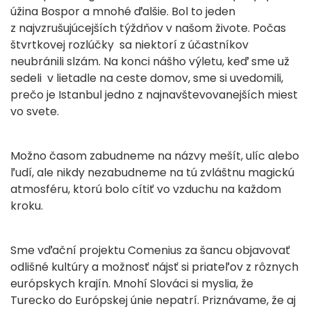
úžina Bospor a mnohé ďalšie. Bol to jeden
z najvzrušujúcejších týždňov v našom živote. Počas
štvrtkovej rozlúčky sa niektorí z účastníkov
neubránili slzám. Na konci nášho výletu, keď sme už
sedeli v lietadle na ceste domov, sme si uvedomili,
prečo je Istanbul jedno z najnavštevovanejších miest
vo svete.
Možno časom zabudneme na názvy mešít, ulíc alebo
ľudí, ale nikdy nezabudneme na tú zvláštnu magickú
atmosféru, ktorú bolo cítiť vo vzduchu na každom
kroku.
Sme vďační projektu Comenius za šancu objavovať
odlišné kultúry a možnosť nájsť si priateľov z rôznych
európskych krajín. Mnohí Slováci si myslia, že
Turecko do Európskej únie nepatrí. Priznávame, že aj