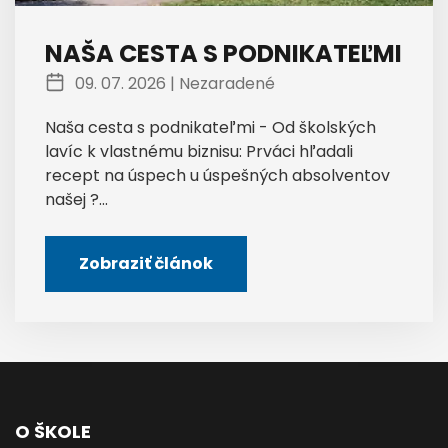
NAŠA CESTA S PODNIKATEĽMI
09. 07. 2026 |
Nezaradené
Naša cesta s podnikateľmi - Od školských
lavíc k vlastnému biznisu: Prváci hľadali
recept na úspech u úspešných absolventov
našej ?...
Zobraziť článok
O ŠKOLE