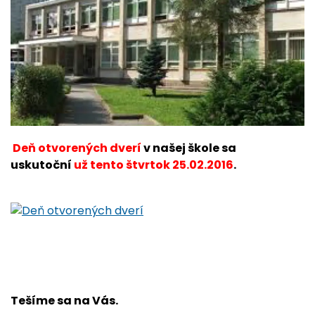
Deň otvorených dverí
v našej škole sa
uskutoční
už tento
štvrtok 25.02.2016
.
Tešíme sa na Vás.