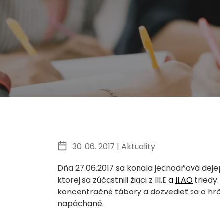
30. 06. 2017 |
Aktuality
Dňa 27.06.2017 sa konala jednodňová dejep
ktorej sa zúčastnili žiaci z III.E
a
II.AO
triedy.
koncentračné tábory a dozvedieť sa o hrôz
napáchané.