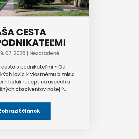
ŠA CESTA
PODNIKATEĽMI
9. 07. 2026 |
Nezaradené
 cesta s podnikateľmi - Od
kých lavíc k vlastnému biznisu:
ci hľadali recept na úspech u
šných absolventov našej ?...
Zobraziť článok