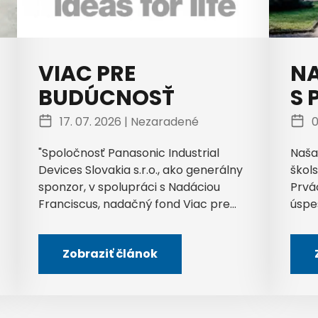
VIAC PRE
NA
BUDÚCNOSŤ
S 
17. 07. 2026 |
Nezaradené
0
"Spoločnosť Panasonic Industrial
Naša
Devices Slovakia s.r.o., ako generálny
škols
sponzor, v spolupráci s Nadáciou
Prvá
Franciscus, nadačný fond Viac pre...
úspe
Zobraziť článok