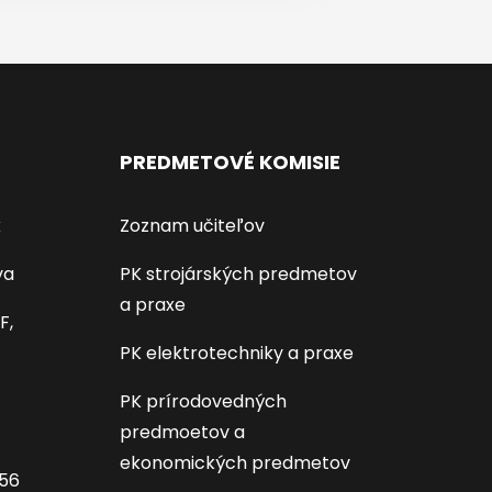
PREDMETOVÉ KOMISIE
k
Zoznam učiteľov
va
PK strojárských predmetov
a praxe
F,
PK elektrotechniky a praxe
PK prírodovedných
predmoetov a
ekonomických predmetov
656