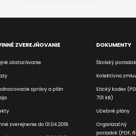
INNÉ ZVEREJŇOVANIE
DOKUMENTY
jné obstarávanie
Školský poriado
azy
Kolektívna zmlu
dnocovacie správy a plán
Etický kodex (PD
oja
701 kB)
ekty
Učebné plány
nné zverejnenie do 01.04.2018
Organizačný
poriadok (PDF, 