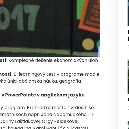
stí
: Komplexné riešenie ekonomických úloh
mostí
: E-learningový test v programe modle
a únia, občianska náuka, geografia
v v PowerPointe v anglickom jazyku
.
rny program. Prehliadka mesta Tvrdošín so
pamätníkoch napr. Jána Nepomuckého, Tri
ariny Laštiakovej, Oľgy Feldekovej.
l kolega Ing. Karol Hanuľák. Súčasťou