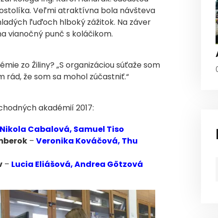
stolíka. Veľmi atraktívna bola návšteva
mladých ľuďoch hlboký zážitok. Na záver
na vianočný punč s koláčikom.
émie zo Žiliny? „S organizáciou súťaže som
m rád, že som sa mohol zúčastniť.“
bchodných akadémií 2017:
Nikola Cabalová, Samuel Tiso
mberok
–
Veronika Kováčová, Thu
v
–
Lucia Eliášová, Andrea Götzová