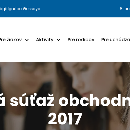
ógii Ignáca Gessaya
8. a
Pre žiakov
Aktivity
Pre rodičov
Pre uchádz
á súťaž obchod
2017