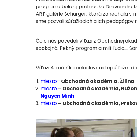
programu bola aj prehliadka Dreveného ko
ART galérie Schürger, ktorá zanechala v 
sme pozvali súťažiacich a ich pedagógov 
Čo o nás povedali víťazi z Obchodnej akad
spokojná. Pekný program a milí ľudia…. So
Víťazi 4. ročníka celoslovenskej súťaže o
miesto
–
Obchodná akadémia, Žilina
:
miesto
–
Obchodná akadémia, Ružo
Nguyen Minh
miesto
– Obchodná akadémia, Prešo