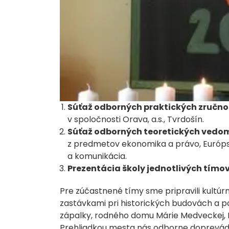
Súťaž odborných praktických zručno
v spoločnosti Orava, a.s., Tvrdošín.
Súťaž odborných teoretických vedo
z predmetov ekonomika a právo, Európsk
a komunikácia.
Prezentácia školy jednotlivých tímo
Pre zúčastnené tímy sme pripravili kultú
zastávkami pri historických budovách a 
zápalky, rodného domu Márie Medveckej, D
Prehliadkou mesta nás odborne doprevádza