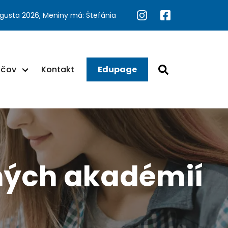
ugusta 2026, Meniny má: Štefánia
ačov
Kontakt
Edupage
ných akadémií