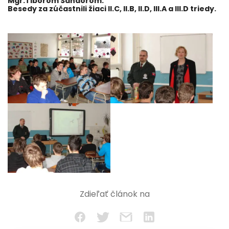
Mgr.Tiborom Šandorom.
Besedy za zúčastnili žiaci II.C, II.B, II.D, III.A a III.D triedy.
Zdieľať článok na