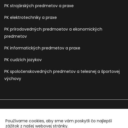
PK strojárských predmetov a praxe
PK elektrotechniky a praxe
PK prírodovedných predmoetov a ekonomických
predmetov
PK informatických predmetov a praxe
PK cudzích jazykov
PK spoločenskovedných predmetov a telesnej a športovej
výchovy
Používame cookies, aby sme vám poskytli čo najlepší
Sledujte nás na:
zážitok z našej webovej stránky.