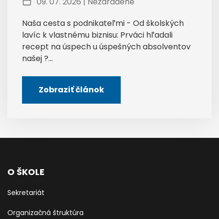
09. 07. 2026 |
Nezaradené
Naša cesta s podnikateľmi - Od školských
lavíc k vlastnému biznisu: Prváci hľadali
recept na úspech u úspešných absolventov
našej ?...
Zobraziť článok
O ŠKOLE
Sekretariát
Organizačná štruktúra