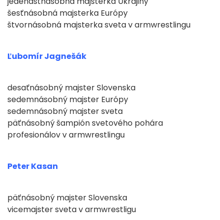
jedenásťnásobná majsterka Ukrajiny
šesťnásobná majsterka Európy
štvornásobná majsterka sveta v armwrestlingu
Ľubomír Jagnešák
desaťnásobný majster Slovenska
sedemnásobný majster Európy
sedemnásobný majster sveta
päťnásobný šampión svetového pohára
profesionálov v armwrestlingu
Peter Kasan
päťnásobný majster Slovenska
vicemajster sveta v armwrestligu