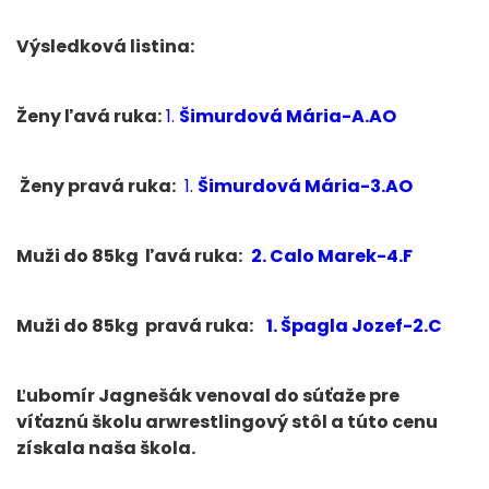
Výsledková listina:
Ženy ľavá ruka
:
1.
Šimurdová Mária-A.AO
Ženy pravá ruka
:
1.
Šimurdová Mária-3.AO
Muži do 85kg ľavá ruka
:
2. Calo Marek-4.F
Muži do 85kg pravá ruka
:
1. Špagla Jozef-2.C
Ľubomír Jagnešák venoval do súťaže pre
víťaznú školu arwrestlingový stôl a túto cenu
získala naša škola.