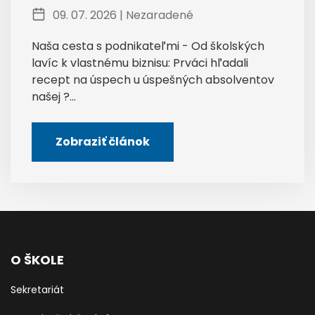
09. 07. 2026 |
Nezaradené
Naša cesta s podnikateľmi - Od školských
lavíc k vlastnému biznisu: Prváci hľadali
recept na úspech u úspešných absolventov
našej ?...
Zobraziť článok
O ŠKOLE
Sekretariát