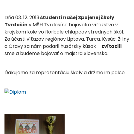
Dňa 03. 12. 2013
študenti našej Spojenej školy
Tvrdošín
v MŠH Tvrdošíne bojovali o víťazstvo v
krajskom kole vo florbale chlapcov stredných škôl.
Za účasti víťazov regiónov Liptova, Turca, Kysúc, Žiliny
a Oravy sa nám podaril husársky kúsok –
zvíťazili
sme a budeme bojovať o majstra Slovenska.
Ďakujeme za reprezentáciu školy a držme im palce.